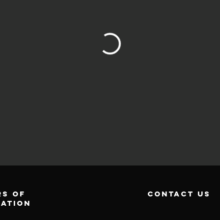
s of
contact us
ration